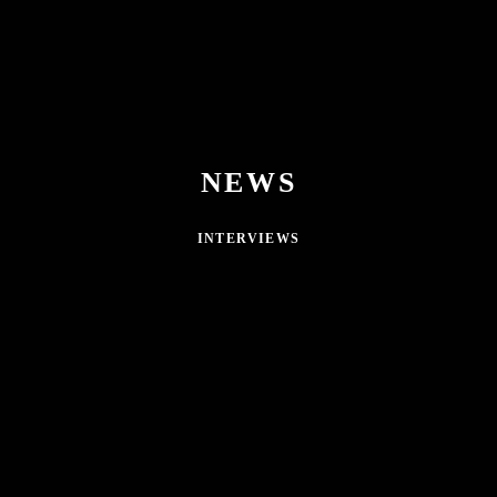
NEWS
INTERVIEWS